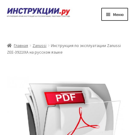
Перейти
Перейти
Меню
к
к
навигации
содержимому
Главная
Каталог инструкций по эксплуатации
Главная
Zanussi
Инструкция по эксплуатации Zanussi
ZEE-3921IXA на русском языке
Частые вопросы
Личный кабинет
Контакты