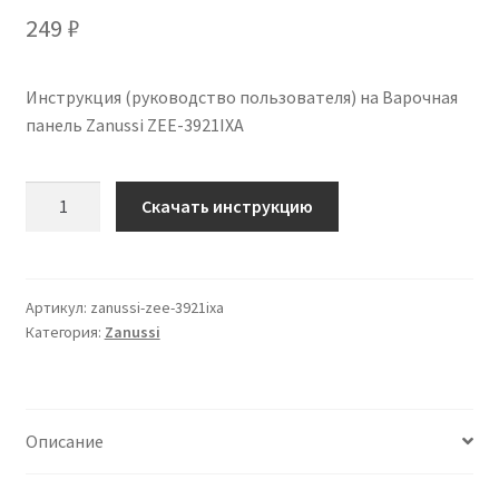
249
₽
Инструкция (руководство пользователя) на Варочная
панель Zanussi ZEE-3921IXA
Количество
Скачать инструкцию
Инструкция
по
эксплуатации
Zanussi
Артикул:
zanussi-zee-3921ixa
Категория:
Zanussi
ZEE-
3921IXA
на
русском
Описание
языке