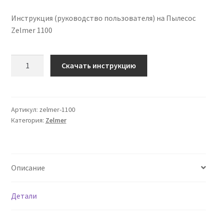
Инструкция (руководство пользователя) на Пылесос
Zelmer 1100
Количество
Скачать инструкцию
Инструкция
по
эксплуатации
Zelmer
Артикул:
zelmer-1100
Категория:
Zelmer
1100
на
русском
языке
Описание
Детали