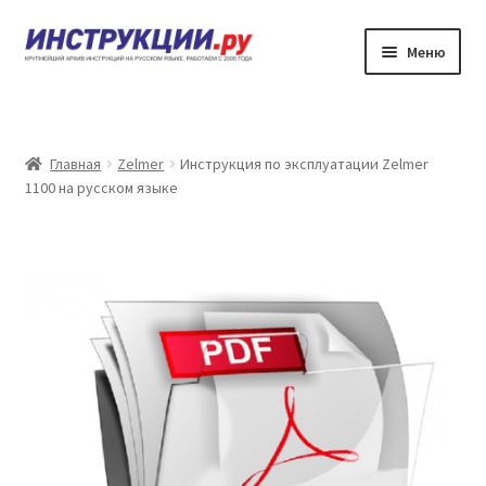
Перейти
Перейти
Меню
к
к
навигации
содержимому
Главная
Каталог инструкций по эксплуатации
Главная
Zelmer
Инструкция по эксплуатации Zelmer
1100 на русском языке
Частые вопросы
Личный кабинет
Контакты