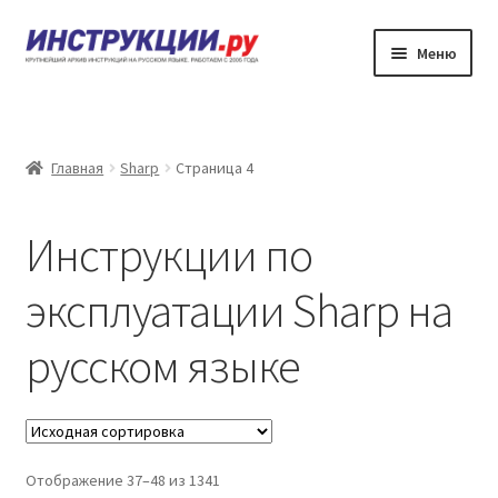
Перейти
Перейти
Меню
к
к
навигации
содержимому
Главная
Каталог инструкций по эксплуатации
Главная
Sharp
Страница 4
Частые вопросы
Инструкции по
Личный кабинет
эксплуатации Sharp на
Контакты
русском языке
Отображение 37–48 из 1341