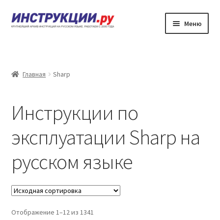
Перейти
Перейти
Меню
к
к
навигации
содержимому
Главная
Каталог инструкций по эксплуатации
Главная
Sharp
Частые вопросы
Инструкции по
Личный кабинет
эксплуатации Sharp на
Контакты
русском языке
Отображение 1–12 из 1341