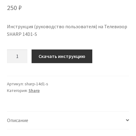
250
₽
Инструкция (руководство пользователя) на Телевизор
SHARP 14D1-S
Количество
Скачать инструкцию
Инструкция
по
эксплуатации
SHARP
Артикул:
sharp-14d1-s
Категория:
Sharp
14D1-
S
на
русском
Описание
языке