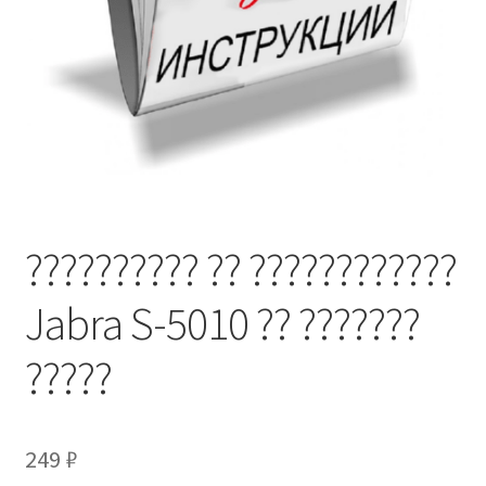
?????????? ?? ????????????
Jabra S-5010 ?? ???????
?????
249
₽