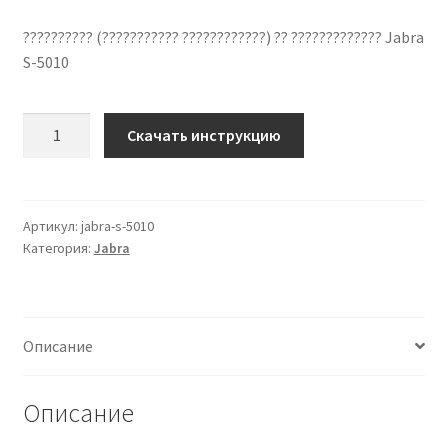
?????????? (??????????? ????????????) ?? ????????????? Jabra
S-5010
Количество
Скачать инструкцию
??????????
??
????????????
Jabra
Артикул:
jabra-s-5010
Категория:
Jabra
S-
5010
??
???????
Описание
?????
Описание