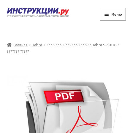
Перейти
Перейти
Меню
к
к
навигации
содержимому
???????
??????? ?????????? ?? ????????????
Главная
Jabra
?????????? ?? ???????????? Jabra S-5010 ??
??????? ?????
?????? ???????
?????? ???????
????????