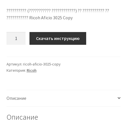
?????????? (??????????? ????????????) ?? ??????????? ??
??????????? Ricoh Aficio 3025 Copy
Количество
Скачать инструкцию
??????????
??
????????????
Ricoh
Артикул:
ricoh-aficio-3025-copy
Категория:
Ricoh
Aficio
3025
Copy
??
Описание
???????
?????
Описание