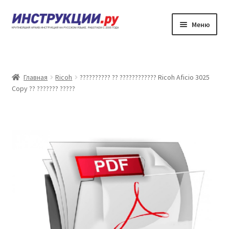
Перейти
Перейти
Меню
к
к
навигации
содержимому
???????
??????? ?????????? ?? ????????????
Главная
Ricoh
?????????? ?? ???????????? Ricoh Aficio 3025
Copy ?? ??????? ?????
?????? ???????
?????? ???????
????????