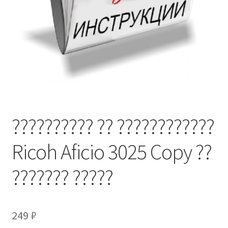
?????????? ?? ????????????
Ricoh Aficio 3025 Copy ??
??????? ?????
249
₽